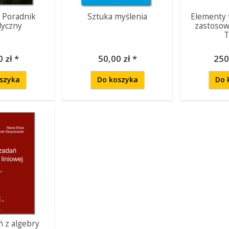
. Poradnik
Sztuka myślenia
Elementy te
yczny
zastosow
T
 zł *
50,00 zł *
250
szyka
Do koszyka
Do 
ń z algebry