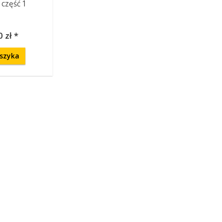
 część 1
 zł *
szyka