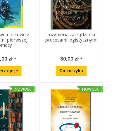
two nurkowe z
Inżynieria zarządzania
mi pierwszej
procesami logistycznymi
omocy
,00 zł *
80,00 zł *
erz opcje
Do koszyka