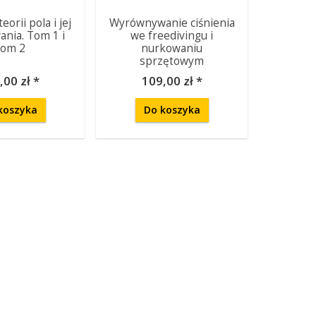
orii pola i jej
Wyrównywanie ciśnienia
ania. Tom 1 i
we freedivingu i
om 2
nurkowaniu
sprzętowym
,00 zł *
109,00 zł *
koszyka
Do koszyka