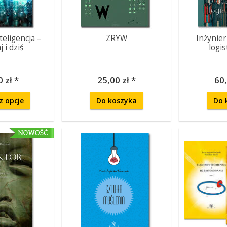
teligencja –
ZRYW
Inżynie
 i dziś
logi
 zł *
25,00 zł *
60,
z opcje
Do koszyka
Do 