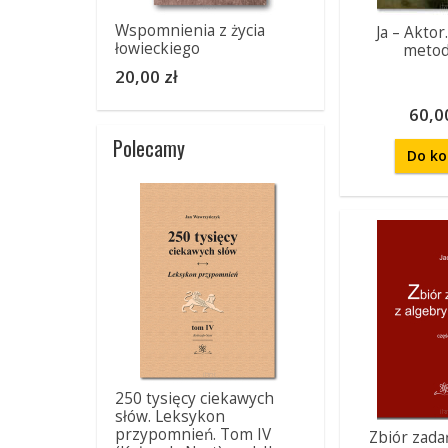
Wspomnienia z życia
Ja – Aktor
łowieckiego
metod
20,00 zł
60,00
Polecamy
Do ko
250 tysięcy ciekawych
słów. Leksykon
przypomnień. Tom IV
Zbiór zada